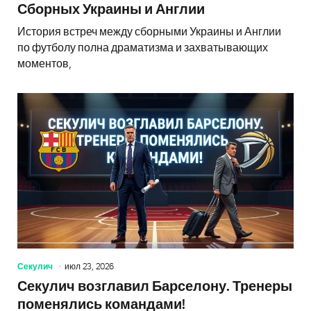
Сборных Украины и Англии
История встреч между сборными Украины и Англии
по футболу полна драматизма и захватывающих
моментов,
Секулич
июл 23, 2026
Секулич возглавил Барселону. Тренеры
поменялись командами!