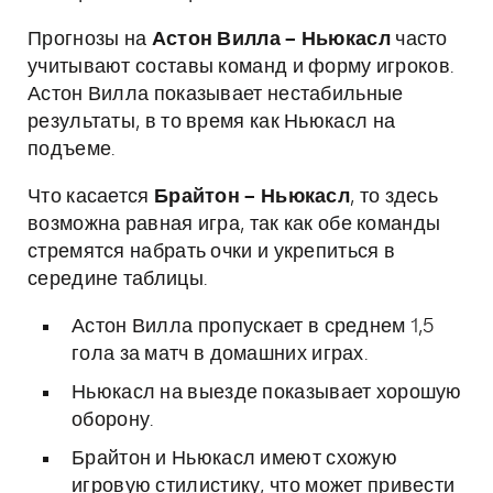
Прогнозы на
Астон Вилла – Ньюкасл
часто
учитывают составы команд и форму игроков.
Астон Вилла показывает нестабильные
результаты, в то время как Ньюкасл на
подъеме.
Что касается
Брайтон – Ньюкасл
, то здесь
возможна равная игра, так как обе команды
стремятся набрать очки и укрепиться в
середине таблицы.
Астон Вилла пропускает в среднем 1,5
гола за матч в домашних играх.
Ньюкасл на выезде показывает хорошую
оборону.
Брайтон и Ньюкасл имеют схожую
игровую стилистику, что может привести