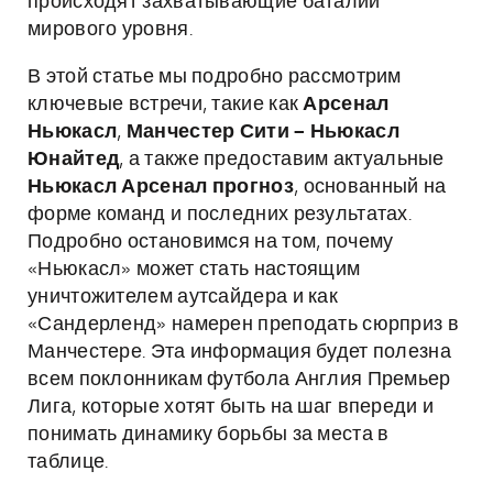
происходят захватывающие баталии
мирового уровня.
В этой статье мы подробно рассмотрим
ключевые встречи, такие как
Арсенал
Ньюкасл
,
Манчестер Сити – Ньюкасл
Юнайтед
, а также предоставим актуальные
Ньюкасл Арсенал прогноз
, основанный на
форме команд и последних результатах.
Подробно остановимся на том, почему
«Ньюкасл» может стать настоящим
уничтожителем аутсайдера и как
«Сандерленд» намерен преподать сюрприз в
Манчестере. Эта информация будет полезна
всем поклонникам футбола Англия Премьер
Лига, которые хотят быть на шаг впереди и
понимать динамику борьбы за места в
таблице.