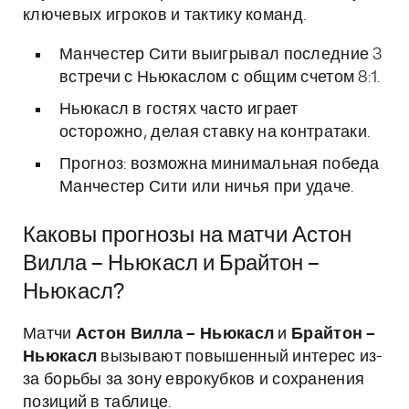
ключевых игроков и тактику команд.
Манчестер Сити выигрывал последние 3
встречи с Ньюкаслом с общим счетом 8:1.
Ньюкасл в гостях часто играет
осторожно, делая ставку на контратаки.
Прогноз: возможна минимальная победа
Манчестер Сити или ничья при удаче.
Каковы прогнозы на матчи Астон
Вилла – Ньюкасл и Брайтон –
Ньюкасл?
Матчи
Астон Вилла – Ньюкасл
и
Брайтон –
Ньюкасл
вызывают повышенный интерес из-
за борьбы за зону еврокубков и сохранения
позиций в таблице.