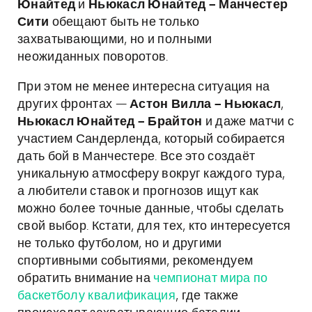
Юнайтед
и
Ньюкасл Юнайтед – Манчестер
Сити
обещают быть не только
захватывающими, но и полными
неожиданных поворотов.
При этом не менее интересна ситуация на
других фронтах —
Астон Вилла – Ньюкасл
,
Ньюкасл Юнайтед – Брайтон
и даже матчи с
участием Сандерленда, который собирается
дать бой в Манчестере. Все это создаёт
уникальную атмосферу вокруг каждого тура,
а любители ставок и прогнозов ищут как
можно более точные данные, чтобы сделать
свой выбор. Кстати, для тех, кто интересуется
не только футболом, но и другими
спортивными событиями, рекомендуем
обратить внимание на
чемпионат мира по
баскетболу квалификация
, где также