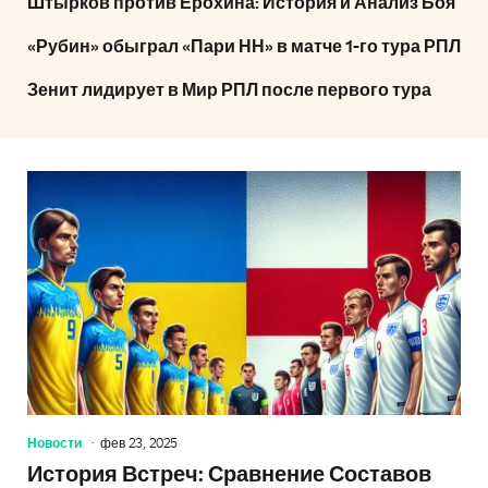
Штырков против Ерохина: История и Анализ Боя
«Рубин» обыграл «Пари НН» в матче 1-го тура РПЛ
Зенит лидирует в Мир РПЛ после первого тура
Новости
фев 23, 2025
История Встреч: Сравнение Составов