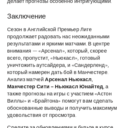
делает прогнозы особенно интригующими.
Заключение
Сезон в Английской Премьер Лиге
продолжает радовать нас неожиданными
результатами и яркими матчами. В центре
внимания — «Арсенал», который, скорее
всего, пропустит, «Ньюкасл», готовый
уничтожить аутсайдера, и «Сандерленд»,
который намерен дать бой в Манчестере.
Анализ матчей
Арсенал Ньюкасл
,
Манчестер Сити – Ньюкасл Юнайтед
, а
также прогнозы на игры с участием «Астон
Виллы» и «Брайтона» помогут вам сделать
обоснованные выводы и получить максимум
удовольствия от просмотра.
Следите за обновлениями и будьте в курсе