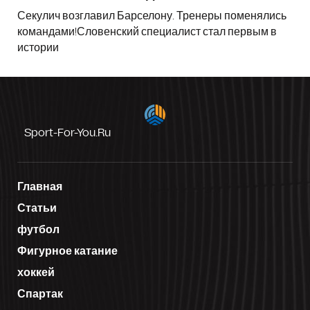
Секулич возглавил Барселону. Тренеры поменялись
командами!Словенский специалист стал первым в
истории
Sport-For-You.ru
Главная
Статьи
футбол
Фигурное катание
хоккей
Спартак