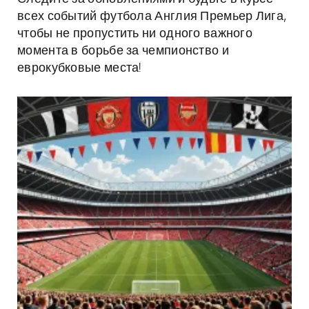
всех событий футбола Англия Премьер Лига,
чтобы не пропустить ни одного важного
момента в борьбе за чемпионство и
еврокубковые места!