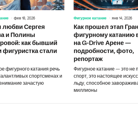
тание
фев 18, 2026
Фигурное катание
янв 14, 2026
 любви Сергея
Как прошел этап Гра
а и Полины
фигурному катанию 
ровой: как бывший
на G-Drive Арене —
и фигуристка стали
подробности, фото,
репортаж
ре фигурного катания речь
Фигурное катание — это не 
 талантливых спортсменах и
спорт, это настоящее искусс
 внимание зачастую
льду, способное заворажив
миллионы