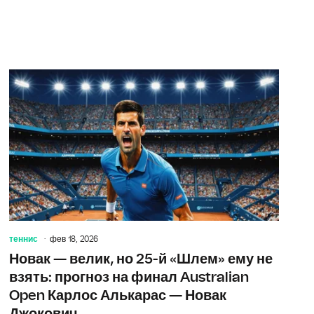
ия любви Сергея Розанова и Полины Шубодёровой: как бывш
«Спартак» 
теннис
фев 18, 2026
Новак — велик, но 25-й «Шлем» ему не
взять: прогноз на финал Australian
Open Карлос Алькарас — Новак