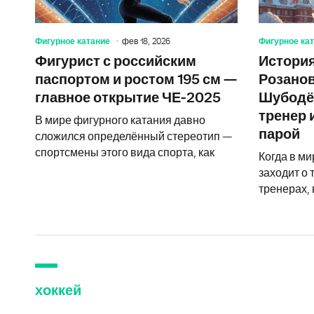
Фигурное катание
фев 18, 2026
Фигурное ка
Фигурист с российским
История
паспортом и ростом 195 см —
Розанов
главное открытие ЧЕ-2025
Шубодё
тренер 
В мире фигурного катания давно
парой
сложился определённый стереотип —
спортсмены этого вида спорта, как
Когда в ми
заходит о
тренерах,
хоккей