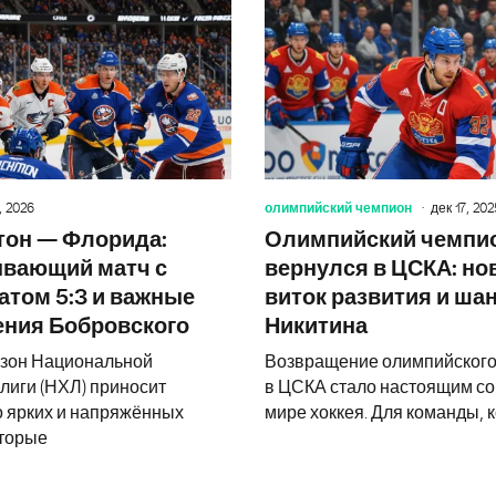
ЦСКА приблизит к отставке великог
, 2026
олимпийский чемпион
дек 17, 202
тон — Флорида:
Олимпийский чемпи
ывающий матч с
вернулся в ЦСКА: н
атом 5:3 и важные
виток развития и ша
ения Бобровского
Никитина
зон Национальной
Возвращение олимпийского
лиги (НХЛ) приносит
в ЦСКА стало настоящим с
 ярких и напряжённых
мире хоккея. Для команды, 
оторые