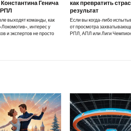
 Константина Генича
как превратить страс
 РПЛ
результат
оле выходят команды, как
Если вы когда-либо испыты
«Локомотив», интерес у
от просмотра захватывающ
ов и экспертов не просто
РПЛ, АПЛ или Лиги Чемпионо
Фигурист с российским паспортом и