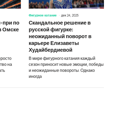
Фигурное катание
дек 24, 2025
н-при по
Скандальное решение в
в Омске
русской фигурке:
неожиданный поворот в
карьере Елизаветы
Худайбердиевой
просто
В мире фигурного катания каждый
тво на
сезон приносит новые эмоции, победы
ать
и неожиданные повороты. Однако
иногда