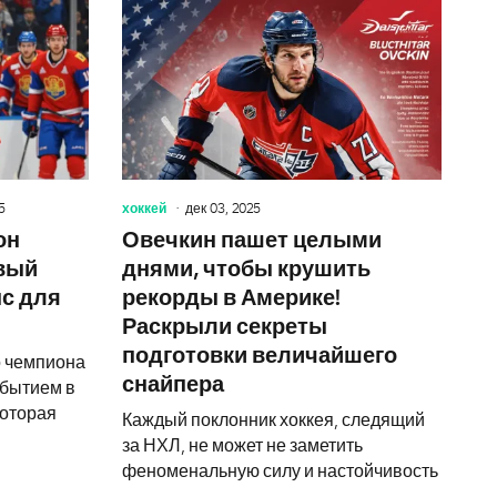
о Ларионова, «Динамо» продолжит падение. Экспресс на КХ
Вашингтон — Флорида: захватывающий матч с резуль
Олимпийск
5
хоккей
дек 03, 2025
он
Овечкин пашет целыми
овый
днями, чтобы крушить
нс для
рекорды в Америке!
Раскрыли секреты
подготовки величайшего
 чемпиона
снайпера
обытием в
которая
Каждый поклонник хоккея, следящий
за НХЛ, не может не заметить
феноменальную силу и настойчивость