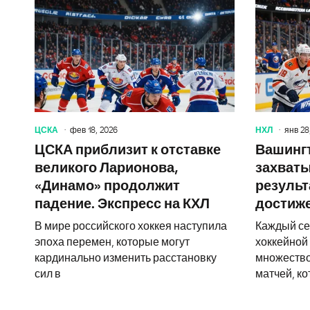
ЦСКА
фев 18, 2026
НХЛ
янв 28
ЦСКА приблизит к отставке
Вашинг
великого Ларионова,
захват
«Динамо» продолжит
результ
падение. Экспресс на КХЛ
достиж
В мире российского хоккея наступила
Каждый се
эпоха перемен, которые могут
хоккейной 
кардинально изменить расстановку
множество
сил в
матчей, к