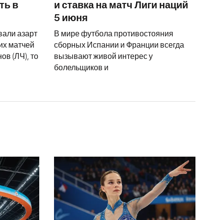
ть в
и ставка на матч Лиги наций
5 июня
вали азарт
В мире футбола противостояния
их матчей
сборных Испании и Франции всегда
в (ЛЧ), то
вызывают живой интерес у
болельщиков и
 ростом 195 см — главное открытие ЧЕ-2025
История любви Сергея Розанова и Полины Шубодёров
Как прошел