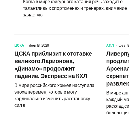
Когда в мире фигурного катания речь заходит о
талантливых спортсменах и тренерах, внимание
зачастую
ЦСКА
фев 18, 2026
АПЛ
фев 18
ЦСКА приблизит к отставке
Ливерп
великого Ларионова,
продлит
«Динамо» продолжит
Арсенал
падение. Экспресс на КХЛ
скрипет
развлек
В мире российского хоккея наступила
эпоха перемен, которые могут
В мире анг
кардинально изменить расстановку
каждый ма
сил в
расклад с
болельщик