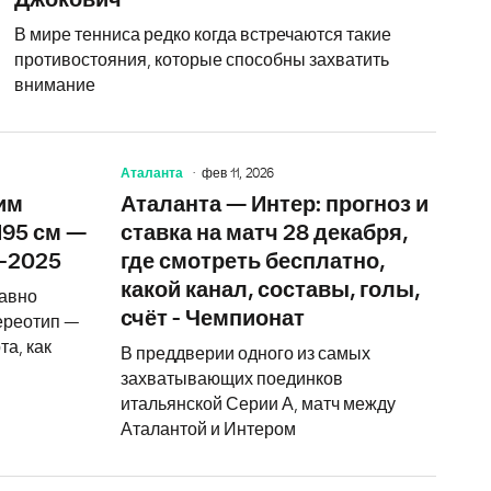
Джокович
В мире тенниса редко когда встречаются такие
противостояния, которые способны захватить
внимание
Аталанта
фев 11, 2026
о Ларионова, «Динамо» продолжит падение. Экспресс на КХ
Ливерпуль уверенно продлит победную серию, Арсена
Фигурист с
им
Аталанта — Интер: прогноз и
195 см —
ставка на матч 28 декабря,
Е-2025
где смотреть бесплатно,
какой канал, составы, голы,
давно
счёт - Чемпионат
ереотип —
та, как
В преддверии одного из самых
захватывающих поединков
итальянской Серии А, матч между
Аталантой и Интером