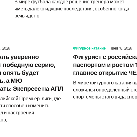
В мире футбола каждое решение тренера может
иметь далеко идущие последствия, особенно когда
речь идёт о
, 2026
Фигурное катание
фев 18, 2026
ЦСКА приблизит к отставке великог
уль уверенно
Фигурист с российск
 победную серию,
паспортом и ростом 
 опять будет
главное открытие Ч
ь, а МЮ —
В мире фигурного катания 
ать: Экспресс на АПЛ
сложился определённый ст
спортсмены этого вида спор
лийской Премьер-лиги, где
тч способен изменить
ил и настроения
ов,