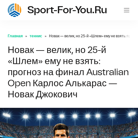
Sport-For-You.ru
Главная
теннис
Новак — велик, но 25-й «Шлем» ему не взять: прог
Новак — велик, но 25-й
«Шлем» ему не взять:
прогноз на финал Australian
Open Карлос Алькарас —
Новак Джокович