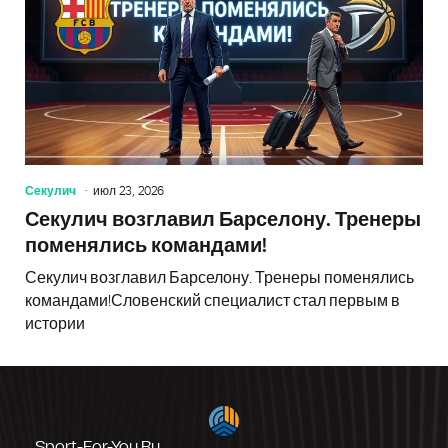
Секулич
июл 23, 2026
Секулич возглавил Барселону. Тренеры
поменялись командами!
Секулич возглавил Барселону. Тренеры поменялись
командами!Словенский специалист стал первым в
истории
Sport-For-You.ru