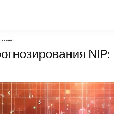
sport-for-you.ru
ие в тему
огнозирования NIP: