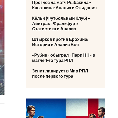
Прогноз на матч Рыбакина -
Касаткина: Анализ и Ожидания
Кёльн (Футбольный Клуб) –
Айнтрахт Франкфурт:
Статистика и Анализ
Штырков против Ерохина:
История и Анализ Боя
«Рубин» обыграл «Пари НН» в
матче 1-го тура РПЛ
Зенит лидирует в Мир РПЛ
после первого тура