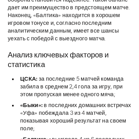
оборона становится надежнее. Такой баланс
дает им преимущество в предстоящем матче.
Наконец, «Балтика» находится в хорошем
игровом тонусе и, согласно последним
аналитическим данным, имеет все шансы
уехать с победой с выездного матча.
Анализ ключевых факторов и
статистика
ЦСКА:
за последние 5 матчей команда
забила в среднем 2,4 гола за игру, при
этом пропуская менее одного мяча;
«Быки»:
в последних домашних встречах
«Уфа» побеждала 3 из 4 матчей,
показывая хороший результат на своем
поле;