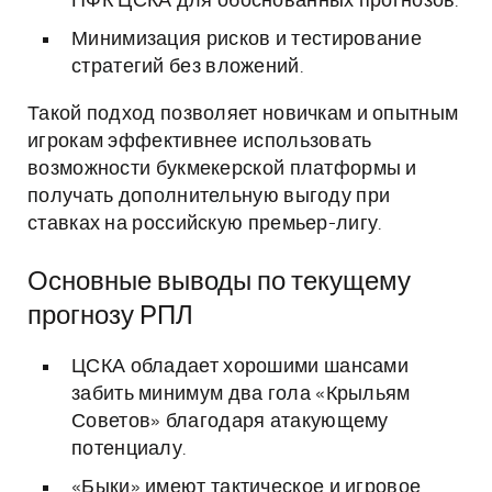
ПФК ЦСКА для обоснованных прогнозов.
Минимизация рисков и тестирование
стратегий без вложений.
Такой подход позволяет новичкам и опытным
игрокам эффективнее использовать
возможности букмекерской платформы и
получать дополнительную выгоду при
ставках на российскую премьер-лигу.
Основные выводы по текущему
прогнозу РПЛ
ЦСКА обладает хорошими шансами
забить минимум два гола «Крыльям
Советов» благодаря атакующему
потенциалу.
«Быки» имеют тактическое и игровое