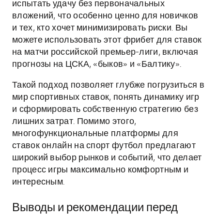
испытать удачу без первоначальных
вложений, что особенно ценно для новичков
и тех, кто хочет минимизировать риски. Вы
можете использовать этот фрибет для ставок
на матчи российской премьер-лиги, включая
прогнозы на ЦСКА, «быков» и «Балтику».
Такой подход позволяет глубже погрузиться в
мир спортивных ставок, понять динамику игр
и сформировать собственную стратегию без
лишних затрат. Помимо этого,
многофункциональные платформы для
ставок онлайн на спорт футбол предлагают
широкий выбор рынков и событий, что делает
процесс игры максимально комфортным и
интересным.
Выводы и рекомендации перед