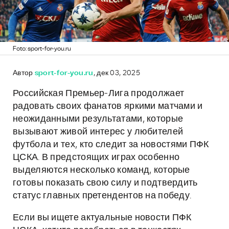
Foto: sport-for-you.ru
Автор
sport-for-you.ru
, дек 03, 2025
Российская Премьер-Лига продолжает
радовать своих фанатов яркими матчами и
неожиданными результатами, которые
вызывают живой интерес у любителей
футбола и тех, кто следит за новостями ПФК
ЦСКА. В предстоящих играх особенно
выделяются несколько команд, которые
готовы показать свою силу и подтвердить
статус главных претендентов на победу.
Если вы ищете актуальные новости ПФК