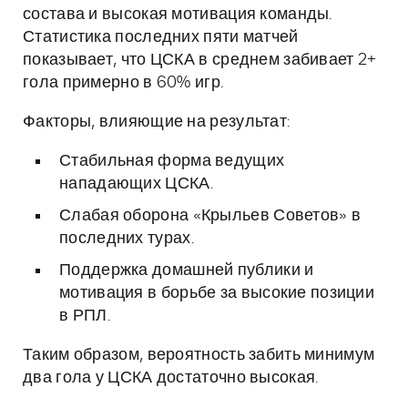
состава и высокая мотивация команды.
Статистика последних пяти матчей
показывает, что ЦСКА в среднем забивает 2+
гола примерно в 60% игр.
Факторы, влияющие на результат:
Стабильная форма ведущих
нападающих ЦСКА.
Слабая оборона «Крыльев Советов» в
последних турах.
Поддержка домашней публики и
мотивация в борьбе за высокие позиции
в РПЛ.
Таким образом, вероятность забить минимум
два гола у ЦСКА достаточно высокая.