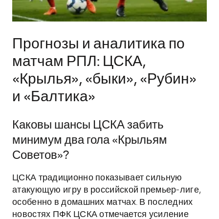
Прогнозы и аналитика по
матчам РПЛ: ЦСКА,
«Крылья», «быки», «Рубин»
и «Балтика»
Каковы шансы ЦСКА забить
минимум два гола «Крыльям
Советов»?
ЦСКА традиционно показывает сильную
атакующую игру в российской премьер-лиге,
особенно в домашних матчах. В последних
новостях ПФК ЦСКА отмечается усиление