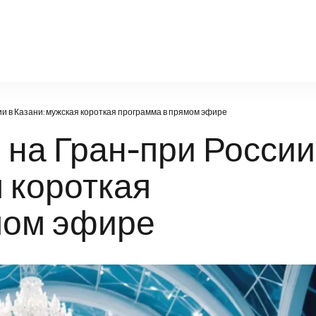
sport-for-you.ru
ии в Казани: мужская короткая программа в прямом эфире
 на Гран-при России
я короткая
мом эфире