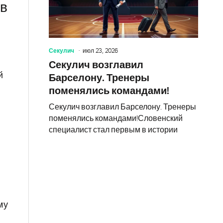
ов
Секулич
июл 23, 2026
Секулич возглавил
й
Барселону. Тренеры
поменялись командами!
Секулич возглавил Барселону. Тренеры
поменялись командами!Словенский
специалист стал первым в истории
му