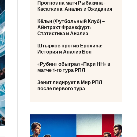
Прогноз на матч Рыбакина -
Касаткина: Анализ и Ожидания
Кёльн (Футбольный Клуб) –
Айнтрахт Франкфурт:
Статистика и Анализ
Штырков против Ерохина:
История и Анализ Боя
«Рубин» обыграл «Пари НН» в
матче 1-го тура РПЛ
Зенит лидирует в Мир РПЛ
после первого тура