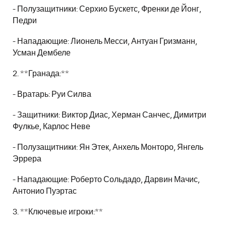
- Полузащитники: Серхио Бускетс, Френки де Йонг,
Педри
- Нападающие: Лионель Месси, Антуан Гризманн,
Усман Дембеле
2. **Гранада:**
- Вратарь: Руи Силва
- Защитники: Виктор Диас, Херман Санчес, Димитри
Фулкье, Карлос Неве
- Полузащитники: Ян Этек, Анхель Монторо, Янгель
Эррера
- Нападающие: Роберто Сольдадо, Дарвин Мачис,
Антонио Пуэртас
3. **Ключевые игроки:**