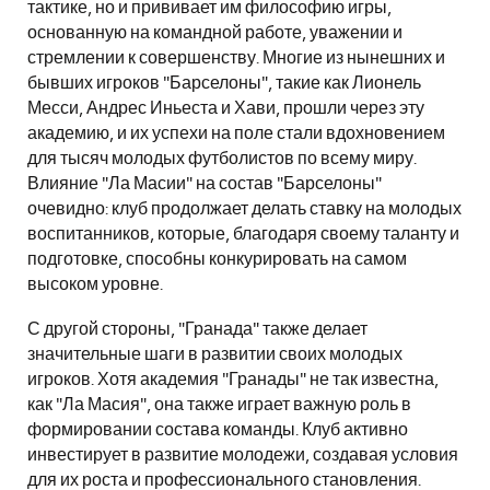
тактике, но и прививает им философию игры,
основанную на командной работе, уважении и
стремлении к совершенству. Многие из нынешних и
бывших игроков "Барселоны", такие как Лионель
Месси, Андрес Иньеста и Хави, прошли через эту
академию, и их успехи на поле стали вдохновением
для тысяч молодых футболистов по всему миру.
Влияние "Ла Масии" на состав "Барселоны"
очевидно: клуб продолжает делать ставку на молодых
воспитанников, которые, благодаря своему таланту и
подготовке, способны конкурировать на самом
высоком уровне.
С другой стороны, "Гранада" также делает
значительные шаги в развитии своих молодых
игроков. Хотя академия "Гранады" не так известна,
как "Ла Масия", она также играет важную роль в
формировании состава команды. Клуб активно
инвестирует в развитие молодежи, создавая условия
для их роста и профессионального становления.