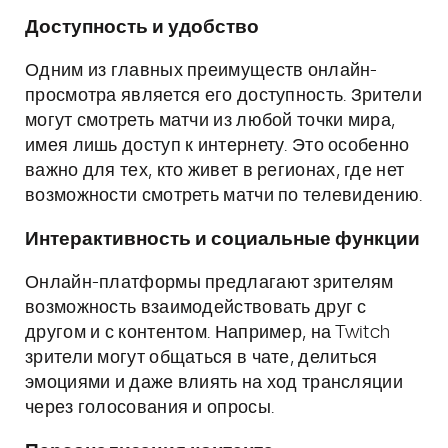
Доступность и удобство
Одним из главных преимуществ онлайн-
просмотра является его доступность. Зрители
могут смотреть матчи из любой точки мира,
имея лишь доступ к интернету. Это особенно
важно для тех, кто живет в регионах, где нет
возможности смотреть матчи по телевидению.
Интерактивность и социальные функции
Онлайн-платформы предлагают зрителям
возможность взаимодействовать друг с
другом и с контентом. Например, на Twitch
зрители могут общаться в чате, делиться
эмоциями и даже влиять на ход трансляции
через голосования и опросы.