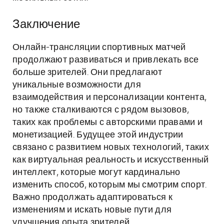
Заключение
Онлайн-трансляции спортивных матчей
продолжают развиваться и привлекать все
больше зрителей. Они предлагают
уникальные возможности для
взаимодействия и персонализации контента,
но также сталкиваются с рядом вызовов,
таких как проблемы с авторскими правами и
монетизацией. Будущее этой индустрии
связано с развитием новых технологий, таких
как виртуальная реальность и искусственный
интеллект, которые могут кардинально
изменить способ, которым мы смотрим спорт.
Важно продолжать адаптироваться к
изменениям и искать новые пути для
улучшения опыта зрителей.