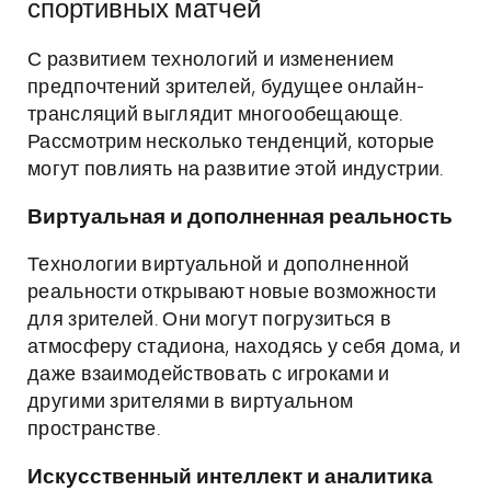
спортивных матчей
С развитием технологий и изменением
предпочтений зрителей, будущее онлайн-
трансляций выглядит многообещающе.
Рассмотрим несколько тенденций, которые
могут повлиять на развитие этой индустрии.
Виртуальная и дополненная реальность
Технологии виртуальной и дополненной
реальности открывают новые возможности
для зрителей. Они могут погрузиться в
атмосферу стадиона, находясь у себя дома, и
даже взаимодействовать с игроками и
другими зрителями в виртуальном
пространстве.
Искусственный интеллект и аналитика