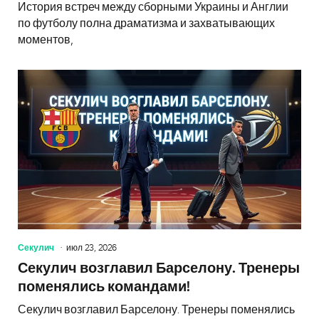
История встреч между сборными Украины и Англии
по футболу полна драматизма и захватывающих
моментов,
Секулич
июл 23, 2026
Секулич возглавил Барселону. Тренеры
поменялись командами!
Секулич возглавил Барселону. Тренеры поменялись