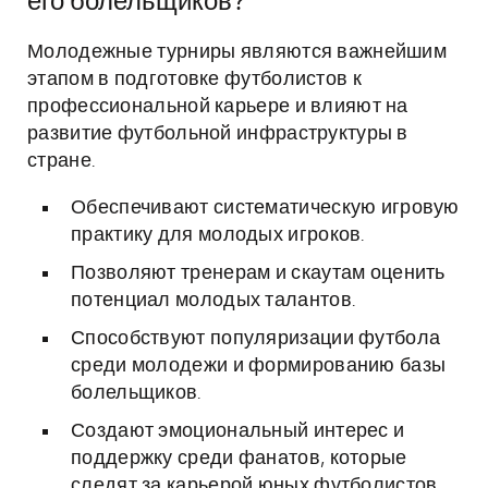
его болельщиков?
Молодежные турниры являются важнейшим
этапом в подготовке футболистов к
профессиональной карьере и влияют на
развитие футбольной инфраструктуры в
стране.
Обеспечивают систематическую игровую
практику для молодых игроков.
Позволяют тренерам и скаутам оценить
потенциал молодых талантов.
Способствуют популяризации футбола
среди молодежи и формированию базы
болельщиков.
Создают эмоциональный интерес и
поддержку среди фанатов, которые
следят за карьерой юных футболистов.