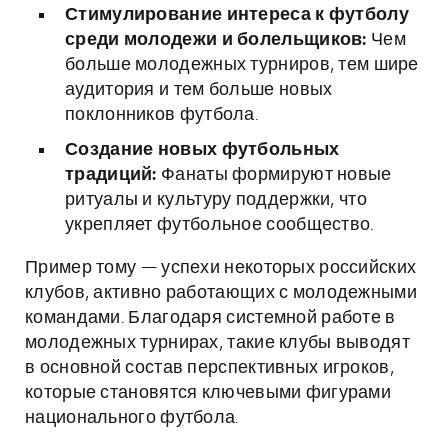
Стимулирование интереса к футболу
среди молодежи и болельщиков:
Чем
больше молодежных турниров, тем шире
аудитория и тем больше новых
поклонников футбола.
Создание новых футбольных
традиций:
Фанаты формируют новые
ритуалы и культуру поддержки, что
укрепляет футбольное сообщество.
Пример тому — успехи некоторых российских
клубов, активно работающих с молодежными
командами. Благодаря системной работе в
молодежных турнирах, такие клубы выводят
в основной состав перспективных игроков,
которые становятся ключевыми фигурами
национального футбола.