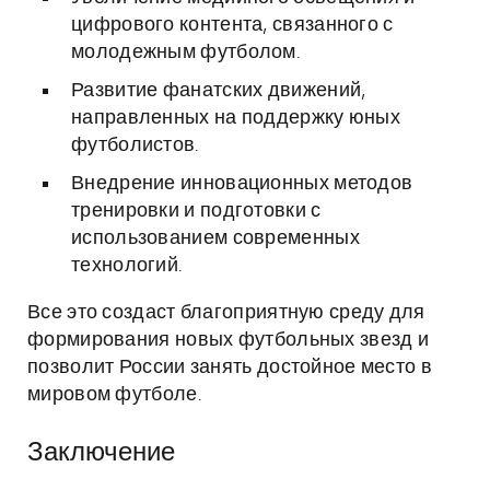
цифрового контента, связанного с
молодежным футболом.
Развитие фанатских движений,
направленных на поддержку юных
футболистов.
Внедрение инновационных методов
тренировки и подготовки с
использованием современных
технологий.
Все это создаст благоприятную среду для
формирования новых футбольных звезд и
позволит России занять достойное место в
мировом футболе.
Заключение