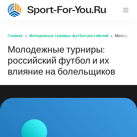
Sport-For-You.ru
Главная
Молодежные турниры: футбол российский
Молодежные 
Молодежные турниры:
российский футбол и их
влияние на болельщиков