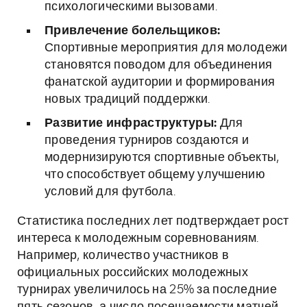
психологическими вызовами.
Привлечение болельщиков:
Спортивные мероприятия для молодежи
становятся поводом для объединения
фанатской аудитории и формирования
новых традиций поддержки.
Развитие инфраструктуры:
Для
проведения турниров создаются и
модернизируются спортивные объекты,
что способствует общему улучшению
условий для футбола.
Статистика последних лет подтверждает рост
интереса к молодежным соревнованиям.
Например, количество участников в
официальных российских молодежных
турнирах увеличилось на 25% за последние