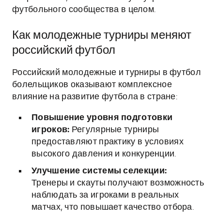
футбольного сообщества в целом.
Как молодежные турниры меняют
российский футбол
Российский молодежные и турниры в футбол
болельщиков оказывают комплексное
влияние на развитие футбола в стране:
Повышение уровня подготовки
игроков:
Регулярные турниры
предоставляют практику в условиях
высокого давления и конкуренции.
Улучшение системы селекции:
Тренеры и скауты получают возможность
наблюдать за игроками в реальных
матчах, что повышает качество отбора.