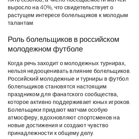
пять сезонов, а число посещаемости матчей
выросло на 40%, что свидетельствует о
растущем интересе болельщиков к молодым
талантам.
Роль болельщиков в российском
молодежном футболе
Когда речь заходит о молодежных турнирах,
нельзя недооценивать влияние болельщиков.
Российский молодежные и турниры в футбол
болельщиков становятся настоящим
праздником для фанатского сообщества,
которое активно поддерживает юных игроков.
Болельщики придают матчам особую
атмосферу, вдохновляют спортсменов на
новые достижения и создают чувство
принадлежности к общему делу.