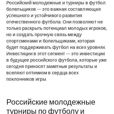
Российский молодежные и турниры в футбол
болельщиков — это важная составляющая
успешного и устойчивого развития
отечественного футбола. Они позволяют не
только раскрыть потенциал молодых игроков,
но и создать прочную связь между
спортсменами и болельщиками, которая
будет поддерживать футбол на всех уровнях.
Инвестиции в этот сегмент — это инвестиции
в будущее российского футбола, которые уже
сегодня приносят заметные результаты и
вселяют оптимизм в сердца всех
поклонников игры.
Российские молодежные
турниры по футболу и