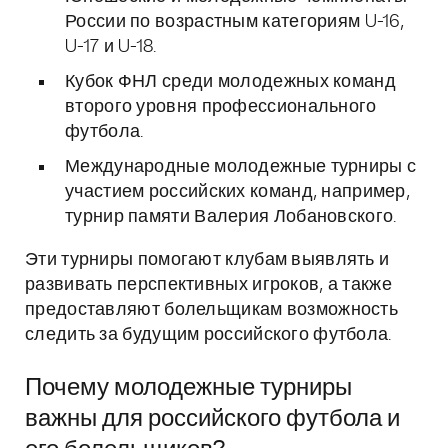
России по возрастным категориям U-16,
U-17 и U-18.
Кубок ФНЛ среди молодежных команд
второго уровня профессионального
футбола.
Международные молодежные турниры с
участием российских команд, например,
турнир памяти Валерия Лобановского.
Эти турниры помогают клубам выявлять и
развивать перспективных игроков, а также
предоставляют болельщикам возможность
следить за будущим российского футбола.
Почему молодежные турниры
важны для российского футбола и