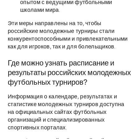
опытом с ведущими футбольными
школами мира.
Эти меры направлены на то, чтобы
российские молодежные турниры стали
конкурентоспособными и привлекательными
как для игроков, так и для болельщиков.
Где можно узнать расписание и
результаты российских молодежных
футбольных турниров?
Информация о календаре, результатах и
статистике молодежных турниров доступна
на официальных сайтах футбольных
организаций и специализированных
спортивных порталах.