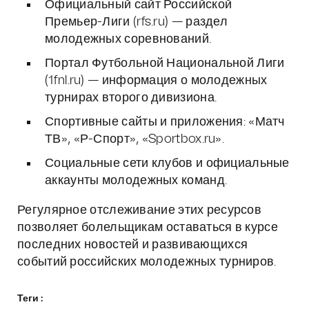
Официальный сайт Российской
Премьер-Лиги (rfs.ru) — раздел
молодежных соревнований.
Портал Футбольной Национальной Лиги
(1fnl.ru) — информация о молодежных
турнирах второго дивизиона.
Спортивные сайты и приложения: «Матч
ТВ», «Р-Спорт», «Sportbox.ru».
Социальные сети клубов и официальные
аккаунты молодежных команд.
Регулярное отслеживание этих ресурсов
позволяет болельщикам оставаться в курсе
последних новостей и развивающихся
событий российских молодежных турниров.
Теги :