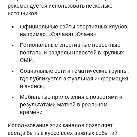
рекомендуется использовать несколько
источников:
Официальные сайты спортивных клубов,
например, «Салават Юлаев»;
Региональные спортивные новостные
порталы и разделы новостей в крупных
СМИ;
Социальные сети и тематические группы,
где публикуется актуальная информация
и анонсы;
Мобильные приложения с новостями и
результатами матчей в реальном
времени.
Использование этих каналов позволяет
всегда быть в курсе всех важных событий