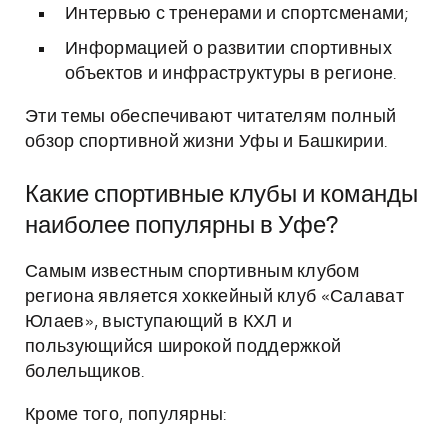
Интервью с тренерами и спортсменами;
Информацией о развитии спортивных
объектов и инфраструктуры в регионе.
Эти темы обеспечивают читателям полный
обзор спортивной жизни Уфы и Башкирии.
Какие спортивные клубы и команды
наиболее популярны в Уфе?
Самым известным спортивным клубом
региона является хоккейный клуб «Салават
Юлаев», выступающий в КХЛ и
пользующийся широкой поддержкой
болельщиков.
Кроме того, популярны: