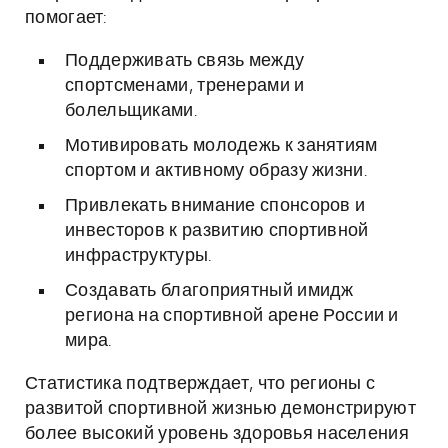
помогает:
Поддерживать связь между
спортсменами, тренерами и
болельщиками.
Мотивировать молодежь к занятиям
спортом и активному образу жизни.
Привлекать внимание спонсоров и
инвесторов к развитию спортивной
инфраструктуры.
Создавать благоприятный имидж
региона на спортивной арене России и
мира.
Статистика подтверждает, что регионы с
развитой спортивной жизнью демонстрируют
более высокий уровень здоровья населения