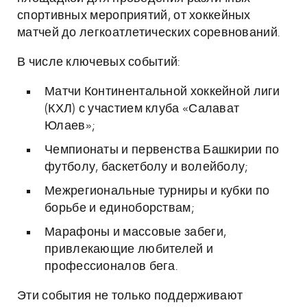
спортивных мероприятий, от хоккейных
матчей до легкоатлетических соревнований.
В числе ключевых событий:
Матчи Континентальной хоккейной лиги
(КХЛ) с участием клуба «Салават
Юлаев»;
Чемпионаты и первенства Башкирии по
футболу, баскетболу и волейболу;
Межрегиональные турниры и кубки по
борьбе и единоборствам;
Марафоны и массовые забеги,
привлекающие любителей и
профессионалов бега.
Эти события не только поддерживают