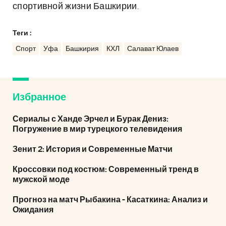
спортивной жизни Башкирии.
Теги :
Спорт
Уфа
Башкирия
КХЛ
Салават Юлаев
Избранное
Сериалы с Ханде Эрчел и Бурак Дениз:
Погружение в мир турецкого телевидения
Зенит 2: История и Современные Матчи
Кроссовки под костюм: Современный тренд в
мужской моде
Прогноз на матч Рыбакина - Касаткина: Анализ и
Ожидания