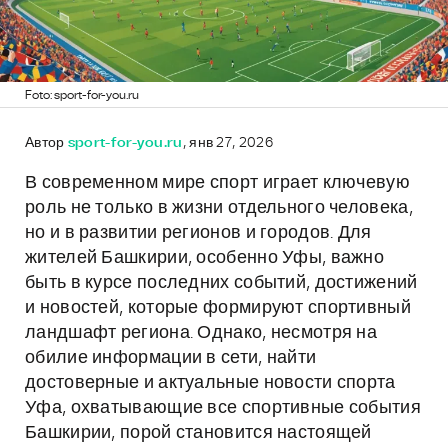
Foto: sport-for-you.ru
Автор
sport-for-you.ru
, янв 27, 2026
В современном мире спорт играет ключевую
роль не только в жизни отдельного человека,
но и в развитии регионов и городов. Для
жителей Башкирии, особенно Уфы, важно
быть в курсе последних событий, достижений
и новостей, которые формируют спортивный
ландшафт региона. Однако, несмотря на
обилие информации в сети, найти
достоверные и актуальные новости спорта
Уфа, охватывающие все спортивные события
Башкирии, порой становится настоящей