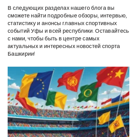
В следующих разделах нашего блога вы
сможете найти подробные обзоры, интервью,
статистику и анонсы главных спортивных
событий Уфы и всей республики. Оставайтесь
с нами, чтобы быть в центре самых
актуальных и интересных новостей спорта
Башкирии!