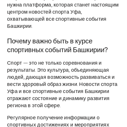
нужна платформа, которая станет настоящим
центром новостей спорта Уфа,
охватывающей все спортивные события
Башкирии.
Почему важно быть в курсе
спортивных событий Башкирии?
Спорт — это не только соревнования и
результаты. Это культура, объединяющая
людей, дающая возможность развиваться и
вести здоровый образ жизни. Новости спорта
Уфа и все спортивные события Башкирии
отражают состояние и динамику развития
региона в этой сфере.
Регулярное получение информации о
спортивных достижениях и мероприятиях