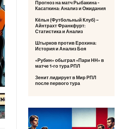
Прогноз на матч Рыбакина -
Касаткина: Анализ и Ожидания
Кёльн (Футбольный Клуб) –
Айнтрахт Франкфурт:
Статистика и Анализ
Штырков против Ерохина:
История и Анализ Боя
«Рубин» обыграл «Пари НН» в
матче 1-го тура РПЛ
Зенит лидирует в Мир РПЛ
после первого тура