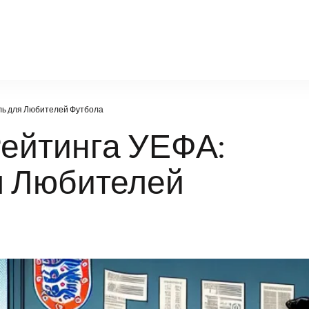
sport-for-you.ru
ль для Любителей Футбола
Рейтинга УЕФА:
я Любителей