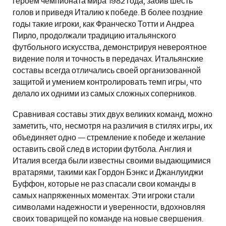
героем чемпионата мира 1982 года, забив шесть
голов и приведя Италию к победе. В более поздние
годы такие игроки, как Франческо Тотти и Андреа
Пирло, продолжали традицию итальянского
футбольного искусства, демонстрируя невероятное
видение поля и точность в передачах. Итальянские
составы всегда отличались своей организованной
защитой и умением контролировать темп игры, что
делало их одними из самых сложных соперников.
Сравнивая составы этих двух великих команд, можно
заметить, что, несмотря на различия в стилях игры, их
объединяет одно — стремление к победе и желание
оставить свой след в истории футбола. Англия и
Италия всегда были известны своими выдающимися
вратарями, такими как Гордон Бэнкс и Джанлуиджи
Буффон, которые не раз спасали свои команды в
самых напряженных моментах. Эти игроки стали
символами надежности и уверенности, вдохновляя
своих товарищей по команде на новые свершения.