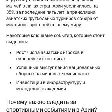
к футболу в Азии: количество посещений
матчей в лигах стран Азии увеличилось на
35% за последние пять лет, а трансляции
азиатских футбольных турниров собирают
миллионы зрителей по всему миру.
Некоторые ключевые события, которые стоит
выделить:
Рост числа азиатских игроков в
европейских топ-лигах
Успешные выступления национальных
сборных на мировых чемпионатах
Инвестиции в инфраструктуру и
молодежные академии
Почему важно следить за
спортивными событиями в Азии?