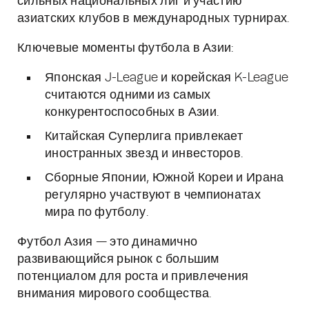
сильных национальных лиг и участию
азиатских клубов в международных турнирах.
Ключевые моменты футбола в Азии:
Японская J-League и корейская K-League
считаются одними из самых
конкурентоспособных в Азии.
Китайская Суперлига привлекает
иностранных звезд и инвесторов.
Сборные Японии, Южной Кореи и Ирана
регулярно участвуют в чемпионатах
мира по футболу.
Футбол Азия — это динамично
развивающийся рынок с большим
потенциалом для роста и привлечения
внимания мирового сообщества.