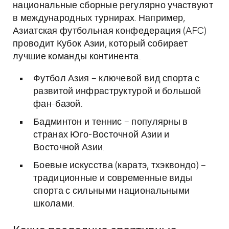
национальные сборные регулярно участвуют
в международных турнирах. Например,
Азиатская футбольная конфедерация (AFC)
проводит Кубок Азии, который собирает
лучшие команды континента.
Футбол Азия – ключевой вид спорта с
развитой инфраструктурой и большой
фан-базой.
Бадминтон и теннис – популярны в
странах Юго-Восточной Азии и
Восточной Азии.
Боевые искусства (каратэ, тхэквондо) –
традиционные и современные виды
спорта с сильными национальными
школами.