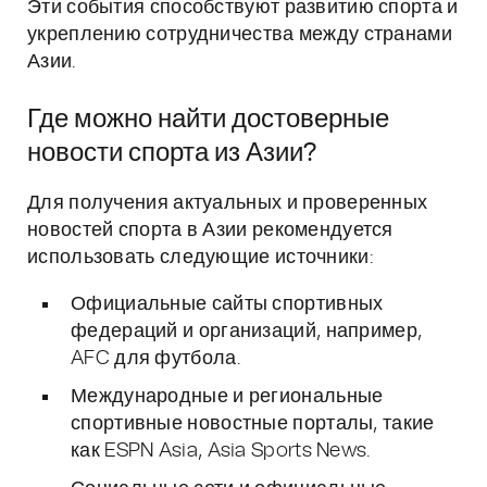
Эти события способствуют развитию спорта и
укреплению сотрудничества между странами
Азии.
Где можно найти достоверные
новости спорта из Азии?
Для получения актуальных и проверенных
новостей спорта в Азии рекомендуется
использовать следующие источники:
Официальные сайты спортивных
федераций и организаций, например,
AFC для футбола.
Международные и региональные
спортивные новостные порталы, такие
как ESPN Asia, Asia Sports News.