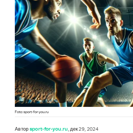
Foto: sport-for-you.ru
Автор
sport-for-you.ru
, дек 29, 2024