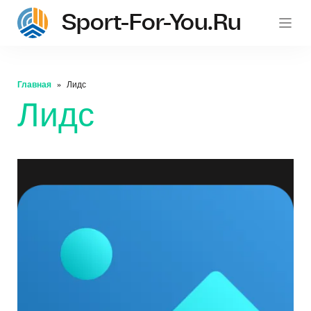
Sport-For-You.ru
Главная
Лидс
Лидс