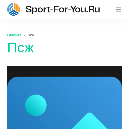
Sport-For-You.ru
Главная
Псж
Псж